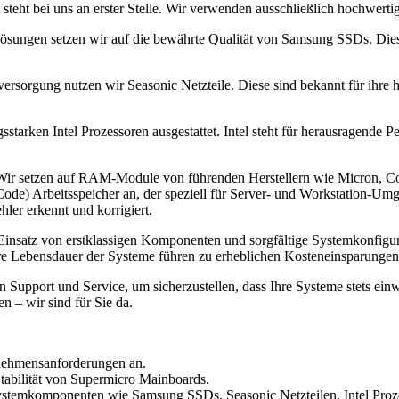
teht bei uns an erster Stelle. Wir verwenden ausschließlich hochwert
lösungen setzen wir auf die bewährte Qualität von Samsung SSDs. Dies
mversorgung nutzen wir Seasonic Netzteile. Diese sind bekannt für ihre
sstarken Intel Prozessoren ausgestattet. Intel steht für herausragende 
ir setzen auf RAM-Module von führenden Herstellern wie Micron, Corsa
de) Arbeitsspeicher an, der speziell für Server- und Workstation-Umg
hler erkennt und korrigiert.
insatz von erstklassigen Komponenten und sorgfältige Systemkonfigura
e Lebensdauer der Systeme führen zu erheblichen Kosteneinsparungen 
 Support und Service, um sicherzustellen, dass Ihre Systeme stets ein
n – wir sind für Sie da.
rnehmensanforderungen an.
Stabilität von Supermicro Mainboards.
Systemkomponenten wie Samsung SSDs, Seasonic Netzteilen, Intel Proz