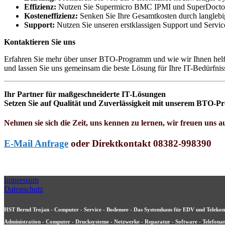
Effizienz:
Nutzen Sie Supermicro BMC IPMI und SuperDoctor 5 
Kosteneffizienz:
Senken Sie Ihre Gesamtkosten durch langleb
Support:
Nutzen Sie unseren erstklassigen Support und Service
Kontaktieren Sie uns
Erfahren Sie mehr über unser BTO-Programm und wie wir Ihnen helfen
und lassen Sie uns gemeinsam die beste Lösung für Ihre IT-Bedürfnis
Ihr Partner für maßgeschneiderte IT-Lösungen
Setzen Sie auf Qualität und Zuverlässigkeit mit unserem BTO-
Nehmen sie sich die Zeit, uns kennen zu lernen, wir freuen uns au
E-Mail Anfrage
oder Direktkontakt 08382-998390
Impressum
Datenschutz
HST Bernd Trojan - Computer - Service - Bodensee - Das Systemhaus für EDV und Teleko
Administration - Computer - Drucksysteme - Netzwerke - Reparatur - Software - Telefona