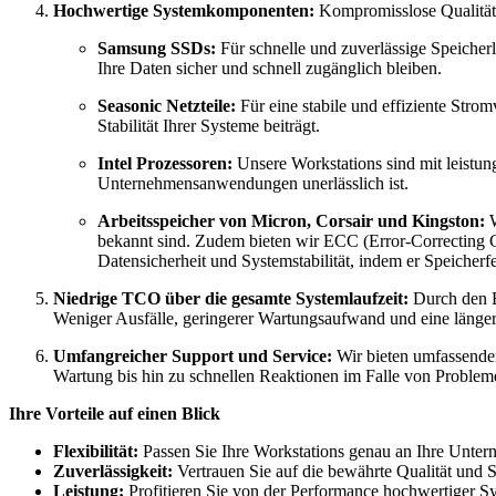
Hochwertige Systemkomponenten:
Kompromisslose Qualität s
Samsung SSDs:
Für schnelle und zuverlässige Speicher
Ihre Daten sicher und schnell zugänglich bleiben.
Seasonic Netzteile:
Für eine stabile und effiziente Stro
Stabilität Ihrer Systeme beiträgt.
Intel Prozessoren:
Unsere Workstations sind mit leistung
Unternehmensanwendungen unerlässlich ist.
Arbeitsspeicher von Micron, Corsair und Kingston:
W
bekannt sind. Zudem bieten wir ECC (Error-Correcting Co
Datensicherheit und Systemstabilität, indem er Speicherfe
Niedrige TCO über die gesamte Systemlaufzeit:
Durch den E
Weniger Ausfälle, geringerer Wartungsaufwand und eine länger
Umfangreicher Support und Service:
Wir bieten umfassenden
Wartung bis hin zu schnellen Reaktionen im Falle von Probleme
Ihre Vorteile auf einen Blick
Flexibilität:
Passen Sie Ihre Workstations genau an Ihre Unte
Zuverlässigkeit:
Vertrauen Sie auf die bewährte Qualität und 
Leistung:
Profitieren Sie von der Performance hochwertiger 