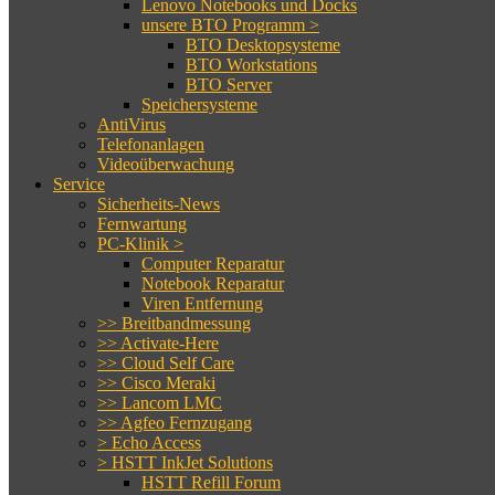
Lenovo Notebooks und Docks
unsere BTO Programm >
BTO Desktopsysteme
BTO Workstations
BTO Server
Speichersysteme
AntiVirus
Telefonanlagen
Videoüberwachung
Service
Sicherheits-News
Fernwartung
PC-Klinik >
Computer Reparatur
Notebook Reparatur
Viren Entfernung
>> Breitbandmessung
>> Activate-Here
>> Cloud Self Care
>> Cisco Meraki
>> Lancom LMC
>> Agfeo Fernzugang
> Echo Access
> HSTT InkJet Solutions
HSTT Refill Forum