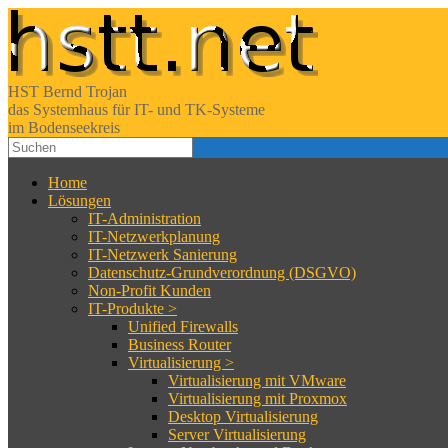
HST Bernd Trojan
das Systemhaus für IT- und TK-Systeme
im Bodenseekreis
Home
Lösungen
IT-Administration
IT-Netzwerkplanung
IT-Netzwerk Sanierung
Datenschutz-Grundverordnung (DSGVO)
Non-Profit Kunden
IT-Produkte >
Unified Firewalls
Business Router
Virtualisierung >
Virtualisierung mit VMware
Virtualisierung mit Proxmox
Desktop Virtualisierung
Server Virtualisierung