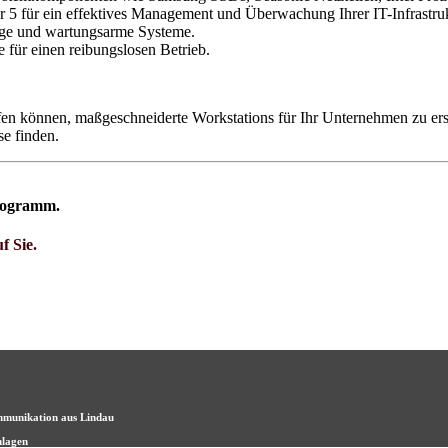
für ein effektives Management und Überwachung Ihrer IT-Infrastruk
ige und wartungsarme Systeme.
 für einen reibungslosen Betrieb.
 können, maßgeschneiderte Workstations für Ihr Unternehmen zu erstel
se finden.
Programm.
f Sie.
mmunikation aus Lindau
nlagen