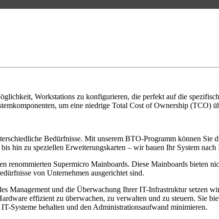
lichkeit, Workstations zu konfigurieren, die perfekt auf die spezifis
stemkomponenten, um eine niedrige Total Cost of Ownership (TCO) übe
terschiedliche Bedürfnisse. Mit unserem BTO-Programm können Sie 
 bis hin zu speziellen Erweiterungskarten – wir bauen Ihr System nach
en renommierten Supermicro Mainboards. Diese Mainboards bieten nich
Bedürfnisse von Unternehmen ausgerichtet sind.
les Management und die Überwachung Ihrer IT-Infrastruktur setzen w
ardware effizient zu überwachen, zu verwalten und zu steuern. Sie
e IT-Systeme behalten und den Administrationsaufwand minimieren.