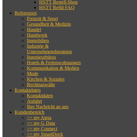
HSTT Bestell-Shop
HSTT Refill FAQ
Referenzen
Freizeit & Sport
Gesundheit & Medizin
Handel
Handwerk
Immobilien
Industrie &
Unternehmensberatung
Ingenieurbüros
Hotels & Ferienwohnungen
Kommunikation & Medien
Mode
Kirchen & Soziales
Rechtsanwälte
Kontaktdaten
Kontaktdaten
Anfahrt
Ihre Nachricht an uns
Kundenbereich
>> my Atera
>> my G Data
>> my Connect
>> my SmartDock