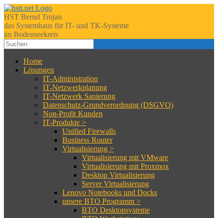
HST Bernd Trojan
das Systemhaus für IT- und TK-Systeme
im Bodenseekreis
Home
Lösungen
IT-Administration
IT-Netzwerkplanung
IT-Netzwerk Sanierung
Datenschutz-Grundverordnung (DSGVO)
Non-Profit Kunden
IT-Produkte >
Unified Firewalls
Business Router
Virtualisierung >
Virtualisierung mit VMware
Virtualisierung mit Proxmox
Desktop Virtualisierung
Server Virtualisierung
Lenovo Notebooks und Docks
unsere BTO Programm >
BTO Desktopsysteme