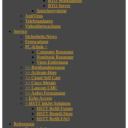
BTO Workstations
BTO Server
Speichersysteme
AntiVirus
Telefonanlagen
Videoüberwachung
Service
Sicherheits-News
Fernwartung
PC-Klinik >
Computer Reparatur
Notebook Reparatur
Viren Entfernung
>> Breitbandmessung
>> Activate-Here
>> Cloud Self Care
>> Cisco Meraki
>> Lancom LMC
>> Agfeo Fernzugang
> Echo Access
> HSTT InkJet Solutions
HSTT Refill Forum
HSTT Bestell-Shop
HSTT Refill FAQ
Referenzen