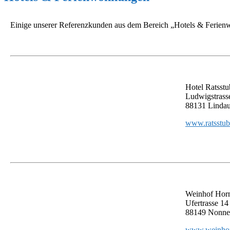
Einige unserer Referenzkunden aus dem Bereich „Hotels & Ferie
Hotel Ratsst
Ludwigstrass
88131 Linda
www.ratsstub
Weinhof Horn
Ufertrasse 14
88149 Nonne
www.weinhof-