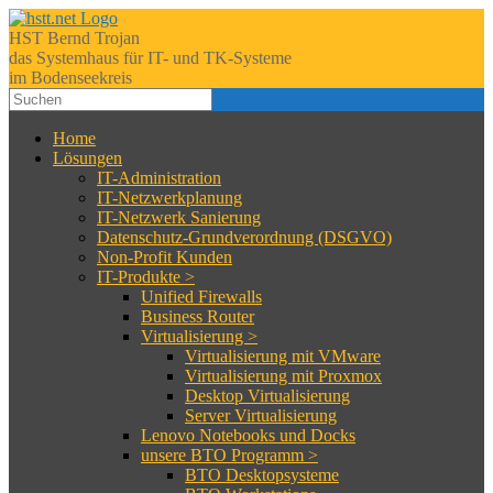
HST Bernd Trojan
das Systemhaus für IT- und TK-Systeme
im Bodenseekreis
Home
Lösungen
IT-Administration
IT-Netzwerkplanung
IT-Netzwerk Sanierung
Datenschutz-Grundverordnung (DSGVO)
Non-Profit Kunden
IT-Produkte >
Unified Firewalls
Business Router
Virtualisierung >
Virtualisierung mit VMware
Virtualisierung mit Proxmox
Desktop Virtualisierung
Server Virtualisierung
Lenovo Notebooks und Docks
unsere BTO Programm >
BTO Desktopsysteme