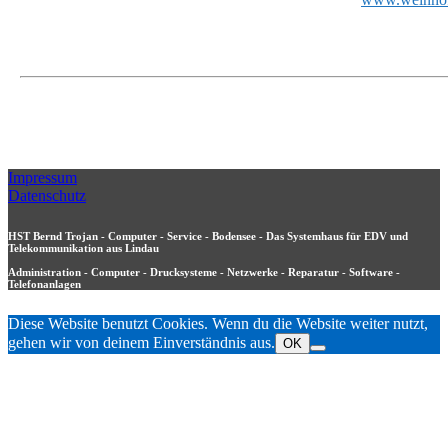
Impressum
Datenschutz
HST Bernd Trojan - Computer - Service - Bodensee - Das Systemhaus für EDV und
Telekommunikation aus Lindau
Administration - Computer - Drucksysteme - Netzwerke - Reparatur - Software -
Telefonanlagen
Diese Website benutzt Cookies. Wenn du die Website weiter nutzt,
gehen wir von deinem Einverständnis aus.
OK