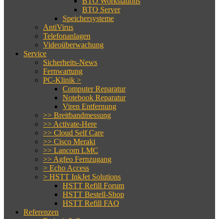
BTO Workstations
BTO Server
Speichersysteme
AntiVirus
Telefonanlagen
Videoüberwachung
Service
Sicherheits-News
Fernwartung
PC-Klinik >
Computer Reparatur
Notebook Reparatur
Viren Entfernung
>> Breitbandmessung
>> Activate-Here
>> Cloud Self Care
>> Cisco Meraki
>> Lancom LMC
>> Agfeo Fernzugang
> Echo Access
> HSTT InkJet Solutions
HSTT Refill Forum
HSTT Bestell-Shop
HSTT Refill FAQ
Referenzen