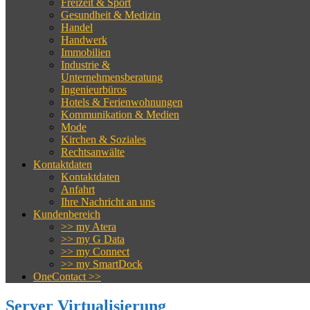
Freizeit & Sport
Gesundheit & Medizin
Handel
Handwerk
Immobilien
Industrie &
Unternehmensberatung
Ingenieurbüros
Hotels & Ferienwohnungen
Kommunikation & Medien
Mode
Kirchen & Soziales
Rechtsanwälte
Kontaktdaten
Kontaktdaten
Anfahrt
Ihre Nachricht an uns
Kundenbereich
>> my Atera
>> my G Data
>> my Connect
>> my SmartDock
OneContact >>
Server Virtualisierung