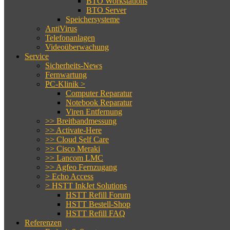
BTO Workstations
BTO Server
Speichersysteme
AntiVirus
Telefonanlagen
Videoüberwachung
Service
Sicherheits-News
Fernwartung
PC-Klinik >
Computer Reparatur
Notebook Reparatur
Viren Entfernung
>> Breitbandmessung
>> Activate-Here
>> Cloud Self Care
>> Cisco Meraki
>> Lancom LMC
>> Agfeo Fernzugang
> Echo Access
> HSTT InkJet Solutions
HSTT Refill Forum
HSTT Bestell-Shop
HSTT Refill FAQ
Referenzen