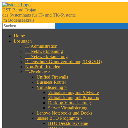
HST Bernd Trojan
das Systemhaus für IT- und TK-Systeme
im Bodenseekreis
Home
Lösungen
IT-Administration
IT-Netzwerkplanung
IT-Netzwerk Sanierung
Datenschutz-Grundverordnung (DSGVO)
Non-Profit Kunden
IT-Produkte >
Unified Firewalls
Business Router
Virtualisierung >
Virtualisierung mit VMware
Virtualisierung mit Proxmox
Desktop Virtualisierung
Server Virtualisierung
Lenovo Notebooks und Docks
unsere BTO Programm >
BTO Desktopsysteme