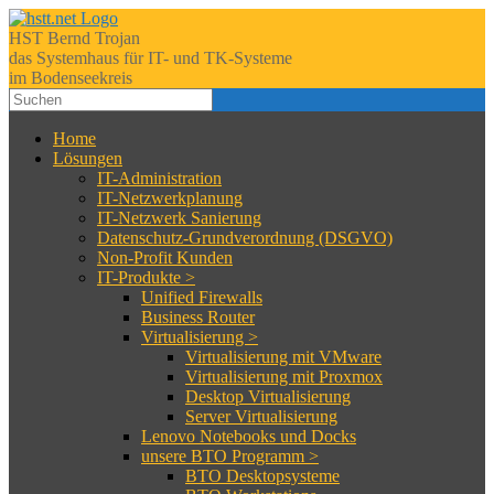
HST Bernd Trojan
das Systemhaus für IT- und TK-Systeme
im Bodenseekreis
Home
Lösungen
IT-Administration
IT-Netzwerkplanung
IT-Netzwerk Sanierung
Datenschutz-Grundverordnung (DSGVO)
Non-Profit Kunden
IT-Produkte >
Unified Firewalls
Business Router
Virtualisierung >
Virtualisierung mit VMware
Virtualisierung mit Proxmox
Desktop Virtualisierung
Server Virtualisierung
Lenovo Notebooks und Docks
unsere BTO Programm >
BTO Desktopsysteme