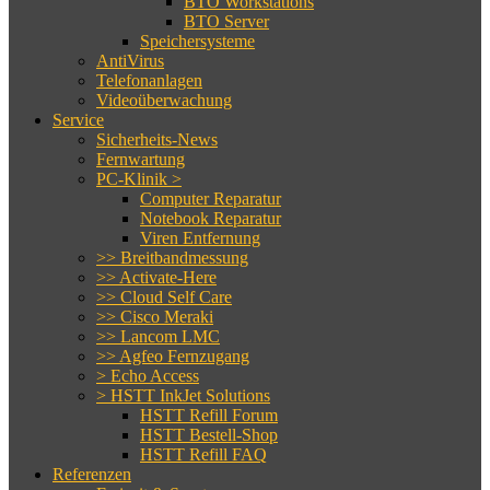
BTO Workstations
BTO Server
Speichersysteme
AntiVirus
Telefonanlagen
Videoüberwachung
Service
Sicherheits-News
Fernwartung
PC-Klinik >
Computer Reparatur
Notebook Reparatur
Viren Entfernung
>> Breitbandmessung
>> Activate-Here
>> Cloud Self Care
>> Cisco Meraki
>> Lancom LMC
>> Agfeo Fernzugang
> Echo Access
> HSTT InkJet Solutions
HSTT Refill Forum
HSTT Bestell-Shop
HSTT Refill FAQ
Referenzen