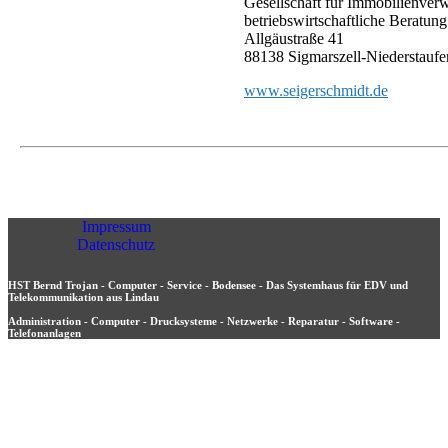
Gesellschaft für Immobilienver
betriebswirtschaftliche Beratu
Allgäustraße 41
88138 Sigmarszell-Niederstaufe
www.seigerschmidt.de
Impressum
Datenschutz
HST Bernd Trojan - Computer - Service - Bodensee - Das Systemhaus für EDV und
Telekommunikation aus Lindau
Administration - Computer - Drucksysteme - Netzwerke - Reparatur - Software -
Telefonanlagen