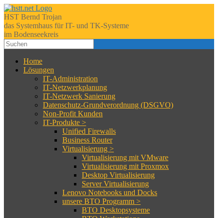
HST Bernd Trojan
das Systemhaus für IT- und TK-Systeme
im Bodenseekreis
Home
Lösungen
IT-Administration
IT-Netzwerkplanung
IT-Netzwerk Sanierung
Datenschutz-Grundverordnung (DSGVO)
Non-Profit Kunden
IT-Produkte >
Unified Firewalls
Business Router
Virtualisierung >
Virtualisierung mit VMware
Virtualisierung mit Proxmox
Desktop Virtualisierung
Server Virtualisierung
Lenovo Notebooks und Docks
unsere BTO Programm >
BTO Desktopsysteme