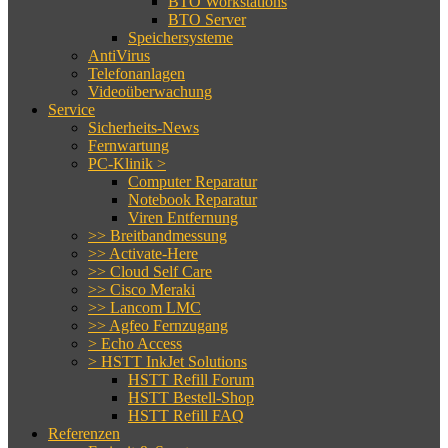
BTO Workstations
BTO Server
Speichersysteme
AntiVirus
Telefonanlagen
Videoüberwachung
Service
Sicherheits-News
Fernwartung
PC-Klinik >
Computer Reparatur
Notebook Reparatur
Viren Entfernung
>> Breitbandmessung
>> Activate-Here
>> Cloud Self Care
>> Cisco Meraki
>> Lancom LMC
>> Agfeo Fernzugang
> Echo Access
> HSTT InkJet Solutions
HSTT Refill Forum
HSTT Bestell-Shop
HSTT Refill FAQ
Referenzen